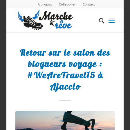
A propos
Collaborer
Contact
Retour sur le salon des
blogueurs voyage :
#WeAreTravel15 à
Ajaccio