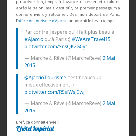
pu arriver longtemps à l’avance ni rester et explorer
après le salon, mais c’est sûr, ce premier passage m’a
donné envie d’y retourner. Dès mon départ de Paris,
l’
office de tourisme d’Ajaccio
annonçait le beau temps :
Par contre j’espère qu’il fait plus beau à
#Ajaccio
qu’à Paris :)
#WeAreTravel15
pic.twitter.com/SnsQK2GCyt
— Marche & Rêve (@MarcheReve)
2 Mai
2015
@AjaccioTourisme
c’est beaucoup
mieux effectivement :)
pic.twitter.com/R5slWsjCwj
— Marche & Rêve (@MarcheReve)
2 Mai
2015
Bref, ça donnait envie :)
L’hôtel Impérial