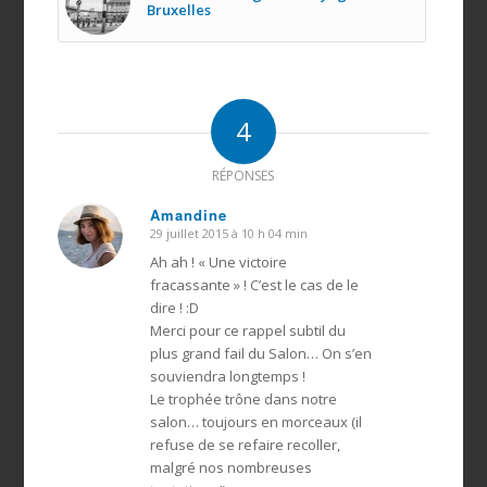
Bruxelles
4
RÉPONSES
Amandine
29 juillet 2015 à 10 h 04 min
dit
:
Ah ah ! « Une victoire
fracassante » ! C’est le cas de le
dire ! :D
Merci pour ce rappel subtil du
plus grand fail du Salon… On s’en
souviendra longtemps !
Le trophée trône dans notre
salon… toujours en morceaux (il
refuse de se refaire recoller,
malgré nos nombreuses