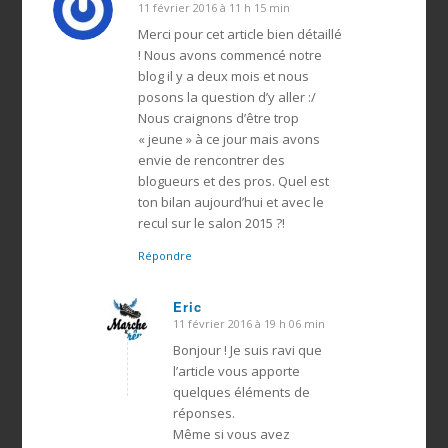
11 février 2016 à 11 h 15 min
dit
:
Merci pour cet article bien détaillé
! Nous avons commencé notre
blog il y a deux mois et nous
posons la question d’y aller :/
Nous craignons d’être trop
« jeune » à ce jour mais avons
envie de rencontrer des
blogueurs et des pros. Quel est
ton bilan aujourd’hui et avec le
recul sur le salon 2015 ?!
Répondre
Eric
11 février 2016 à 19 h 06 min
dit
:
Bonjour ! Je suis ravi que
l’article vous apporte
quelques éléments de
réponses.
Même si vous avez