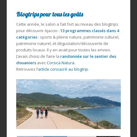
Blogtrips pour tous les goûts
Cette année, le salon a fait fort au niveau des blogtrips
pour découvrir Ajaccio :
13 programmes classés dans 4
catégories
: sports & pleine nature, patrimoine culturel,
patrimoine naturel, et dégustation/découverte de
produits locaux. Il y en avait pour toutes les envies.
J’avais choisi de faire la
randonnée sur le sentier des
douaniers
avec
Corsica Natura
.
Retrouvez l’
article consacré au blogtrip
.