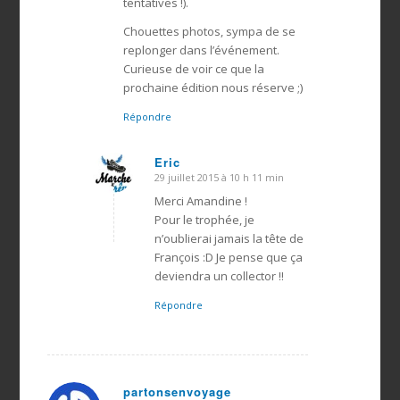
tentatives !).
Chouettes photos, sympa de se
replonger dans l’événement.
Curieuse de voir ce que la
prochaine édition nous réserve ;)
Répondre
Eric
29 juillet 2015 à 10 h 11 min
dit
:
Merci Amandine !
Pour le trophée, je
n’oublierai jamais la tête de
François :D Je pense que ça
deviendra un collector !!
Répondre
partonsenvoyage