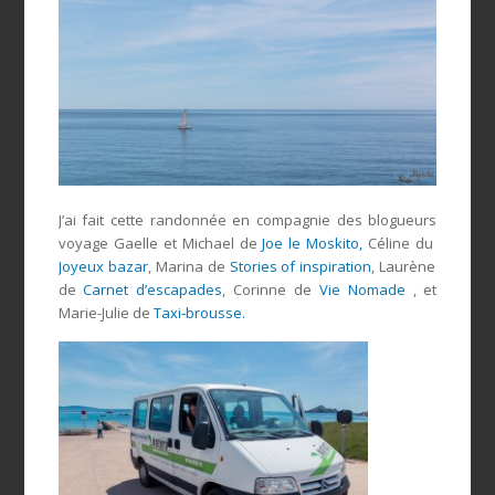
J’ai fait cette randonnée en compagnie des blogueurs
voyage Gaelle et Michael de
Joe le Moskito,
Céline du
Joyeux bazar
, Marina de
Stories of inspiration
, Laurène
de
Carnet d’escapades
, Corinne de
Vie Nomade
, et
Marie-Julie de
Taxi‐brousse.