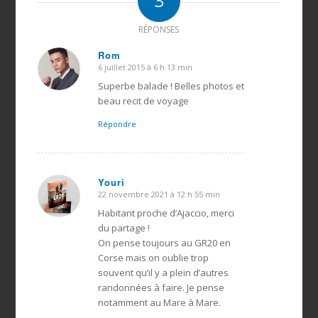
3
RÉPONSES
Rom
6 juillet 2015 à 6 h 13 min
dit
:
Superbe balade ! Belles photos et
beau recit de voyage
Répondre
Youri
22 novembre 2021 à 12 h 55 min
dit
:
Habitant proche d’Ajaccio, merci
du partage !
On pense toujours au GR20 en
Corse mais on oublie trop
souvent qu’il y a plein d’autres
randonnées à faire. Je pense
notamment au Mare à Mare.