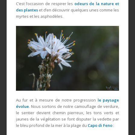
C’est l’occasion de respirer les
odeurs de la nature et
des plantes
et d’en découvrir quelques unes comme les
myrtes et les asphodèles.
Au fur et à mesure de notre progression
le paysage
évolue
. Nous sortons de notre camouflage de verdure,
le sentier devient chemin pierreux, les tons verts et
jaunes de la végétation se font disputer la vedette par
le bleu profond de la mer à la plage du
Capo di Feno
: