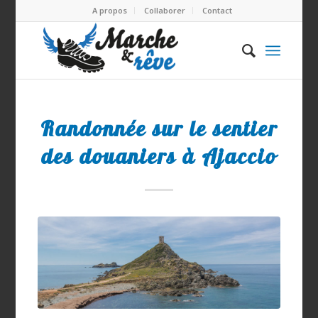
A propos
Collaborer
Contact
dit :
Randonnée sur le sentier
des douaniers à Ajaccio