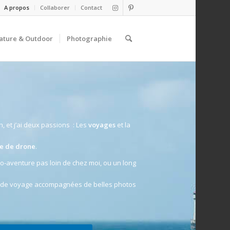
A propos
Collaborer
Contact
ature & Outdoor
Photographie
n, et j’ai deux passions : Les
voyages
et la
te de drone
.
cro-aventure pas loin de chez moi, ou un long
 de voyage accompagnées de belles photos