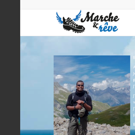
B
A
J
J
J
v
J
p