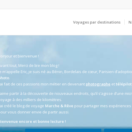
Voyages par destinations
N
onjour et bienvenue !
vant tout, Merci de lire mon blog !
e m’appelle Eric, je suis né au Bénin, Bordelais de cœur, Parisien d’adoptio
photo
.
’ai fait de ces passions mon métier en devenant
photographe
et
télépilo
’aime partir à la découverte de nouveaux endroits, qu’il s’agisse d’une mi
oyage à des milliers de kilomètres.
’ai créé le blog de voyage
Marche & Rêve
pour partager mes expériences
our vous donner envie de partir aussi.
Bienvenue encore et bonne lecture !