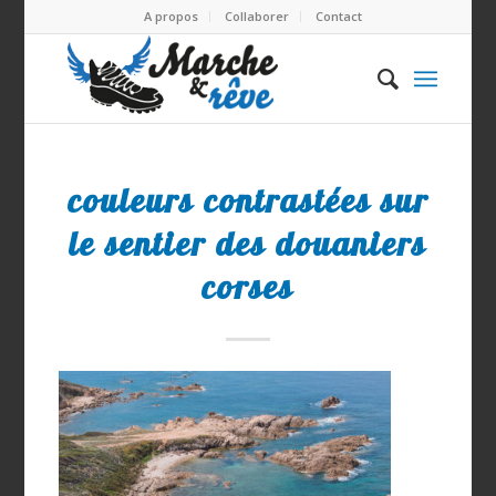
A propos
Collaborer
Contact
couleurs contrastées sur
le sentier des douaniers
corses