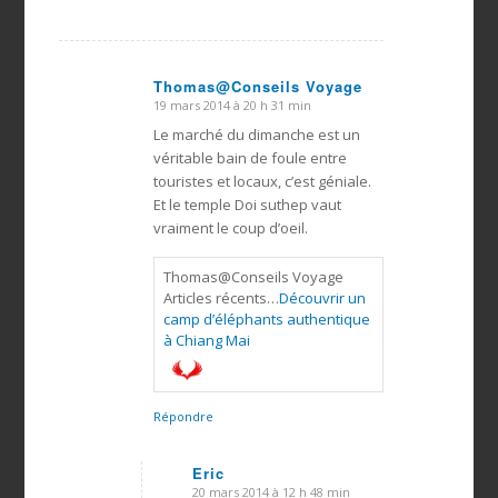
Thomas@Conseils Voyage
19 mars 2014 à 20 h 31 min
dit
:
Le marché du dimanche est un
véritable bain de foule entre
touristes et locaux, c’est géniale.
Et le temple Doi suthep vaut
vraiment le coup d’oeil.
Thomas@Conseils Voyage
Articles récents…
Découvrir un
camp d’éléphants authentique
à Chiang Mai
Répondre
Eric
20 mars 2014 à 12 h 48 min