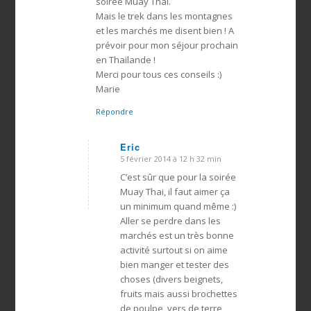
soirée Muay Thai.
Mais le trek dans les montagnes
et les marchés me disent bien ! A
prévoir pour mon séjour prochain
en Thaïlande !
Merci pour tous ces conseils :)
Marie
Répondre
Eric
5 février 2014 à 12 h 32 min
dit
:
C’est sûr que pour la soirée
Muay Thai, il faut aimer ça
un minimum quand même :)
Aller se perdre dans les
marchés est un très bonne
activité surtout si on aime
bien manger et tester des
choses (divers beignets,
fruits mais aussi brochettes
de poulpe, vers de terre