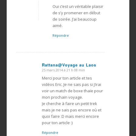
dit
:
Oui c’est un véritable plaisir
de s’y promener en début
de soirée. J’ai beaucoup
aimé.
Répondre
Rattana@Voyage au Laos
25 mars 2014 à 21 h 08 min
dit
:
Merci pour ton article et tes
vidéos Eric. Je ne sais pas si j’irai
voir un match de boxe thaïe pour
mon prochain voyage.
Je cherche à faire un petit trek
mais je ne sais pas encore où et
quoi faire :D mais merci encore
pour ton article :)
Répondre