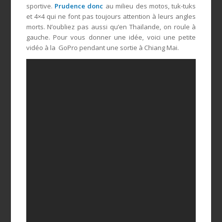
sportive.
Prudence donc
au milieu des motos, tuk-tuks
et 4×4 qui ne font pas toujours attention à leurs angles
morts. N’oubliez pas aussi qu’en Thaïlande, on roule à
gauche. Pour vous donner une idée, voici une petite
vidéo à la GoPro pendant une sortie à Chiang Mai.