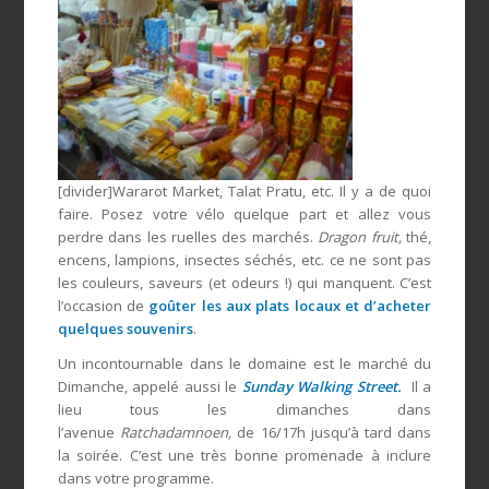
[divider]Wararot Market, Talat Pratu, etc. Il y a de quoi
faire. Posez votre vélo quelque part et allez vous
perdre dans les ruelles des marchés.
Dragon fruit,
thé,
encens, lampions, insectes séchés, etc. ce ne sont pas
les couleurs, saveurs (et odeurs !) qui manquent. C’est
l’occasion de
goûter les aux plats locaux et d’acheter
quelques souvenirs
.
Un incontournable dans le domaine est le marché du
Dimanche, appelé aussi le
Sunday Walking Street.
Il a
lieu tous les dimanches dans
l’avenue
Ratchadamnoen,
de 16/17h jusqu’à tard dans
la soirée. C’est une très bonne promenade à inclure
dans votre programme.