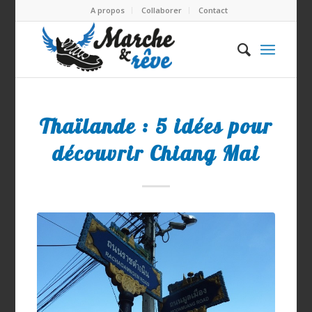
A propos
Collaborer
Contact
Thaïlande : 5 idées pour
découvrir Chiang Mai