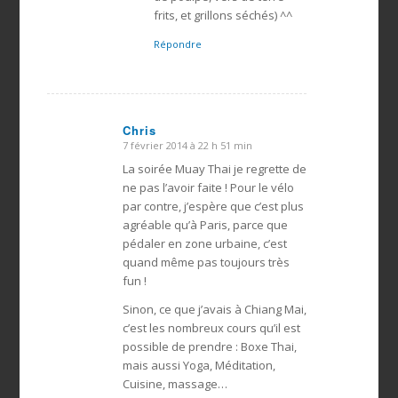
frits, et grillons séchés) ^^
Répondre
Chris
7 février 2014 à 22 h 51 min
dit
:
La soirée Muay Thai je regrette de
ne pas l’avoir faite ! Pour le vélo
par contre, j’espère que c’est plus
agréable qu’à Paris, parce que
pédaler en zone urbaine, c’est
quand même pas toujours très
fun !
Sinon, ce que j’avais à Chiang Mai,
c’est les nombreux cours qu’il est
possible de prendre : Boxe Thai,
mais aussi Yoga, Méditation,
Cuisine, massage…