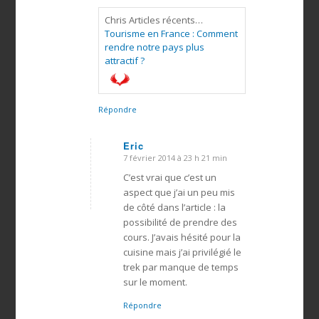
Chris Articles récents…
Tourisme en France : Comment
rendre notre pays plus
attractif ?
Répondre
Eric
7 février 2014 à 23 h 21 min
dit
:
C’est vrai que c’est un
aspect que j’ai un peu mis
de côté dans l’article : la
possibilité de prendre des
cours. J’avais hésité pour la
cuisine mais j’ai privilégié le
trek par manque de temps
sur le moment.
Répondre