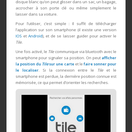
disque blanc qu’on peut glisser dans un sac, un bagage,
accrocher à son porte clé ou même simplement le
laisser dans sa voiture.
Pour l’utiliser, c’est simple : Il suffit de télécharger
l’application sur son smartphone (il existe une version
IOS
et
Androïd
), et de se laisser guider pour activer le
Tile.
Une fois activé, le
Tile
communique via bluetooth avec le
smartphone pour signaler sa position. On peut
afficher
la position du
Tile
sur une carte
et le
faire sonner pour
le localiser
. Si la connexion entre le
Tile
et le
smartphone est perdue, la dernière position connue est
mémorisée, ce qui permet d’orienter les recherches.