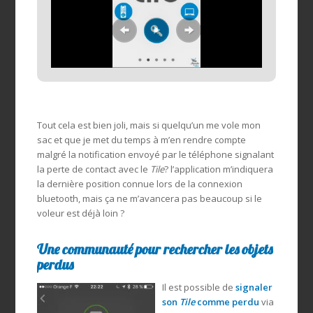
Tout cela est bien joli, mais si quelqu’un me vole mon
sac et que je met du temps à m’en rendre compte
malgré la notification envoyé par le téléphone signalant
la perte de contact avec le
Tile
? l’application m’indiquera
la dernière position connue lors de la connexion
bluetooth, mais ça ne m’avancera pas beaucoup si le
voleur est déjà loin ?
Une communauté pour rechercher les objets
perdus
Il est possible de
signaler
son
Tile
comme perdu
via