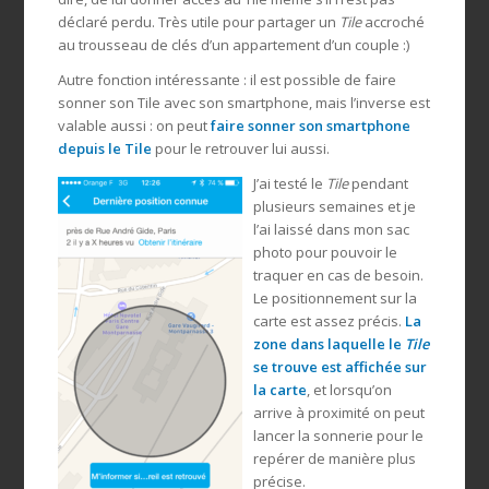
déclaré perdu. Très utile pour partager un
Tile
accroché
au trousseau de clés d’un appartement d’un couple :)
Autre fonction intéressante : il est possible de faire
sonner son Tile avec son smartphone, mais l’inverse est
valable aussi : on peut
faire sonner son smartphone
depuis le Tile
pour le retrouver lui aussi.
J’ai testé le
Tile
pendant
plusieurs semaines et je
l’ai laissé dans mon sac
photo pour pouvoir le
traquer en cas de besoin.
Le positionnement sur la
carte est assez précis.
La
zone dans laquelle le
Tile
se trouve est affichée sur
la carte
, et lorsqu’on
arrive à proximité on peut
lancer la sonnerie pour le
repérer de manière plus
précise.