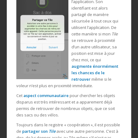
l’application. Son
identifiant est alors
partagé de manière
sécurisée à tout ceux qui
utilisent l’application. De
cette manière si mon
Tile
se retrouve à proximité
d’un autre utilisateur, sa
position est mise à jour
chez moi, ce qui
augmente énormément
les chances de le
retrouver
même si le
voleur n’est plus en proximité immédiate.
Cet
aspect communautaire
pour chercher les objets
disparus est très intéressant et a apparement déjà
permis de retrouver de nombreux objets, que ce soit
des sacs ou des vélos.
Toujours dans le registre « coopération », il est possible
de
partager son
Tile
avec une autre personne. C’est à
dire, de lui donner accès au Tile même s’il n’est pas