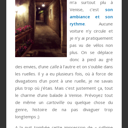
m’a surtout plu à
Venise, c’est
son
ambiance et son
rythme
. Aucune
voiture n’y circule et
je n’y ai pratiquement
pas vu de vélos non
plus. On se déplace
donc à pied au gré
des envies, d’une
calle
à l’autre et on s’oublie dans
les ruelles. Il y a eu plusieurs fois, où à force de
divagations d’un pont à une ruelle, je ne savais
plus trop où j’étais. Mais c’est justement ça, tout
le charme d’une balade à Venise. Prévoyez tout
de même un
cartoville
ou quelque chose du
genre, histoire de na pas divaguer trop
longtemps ;)
A la nuit tombée cette impression de « rythme