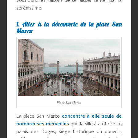
Voici donc les raisons de se laisser tenter par la
sérénissime.
1. Aller à la découverte de la place San
Marco
Place San Marco
La place San Marco
concentre à elle seule de
nombreuses merveilles
que la ville à a offrir : Le
palais des Doges, siège historique du pouvoir,