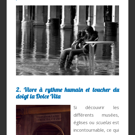
2. Vivre à rythme humain et toucher du
doigt la Dolce Vita
Si découvrir les
différents musées,
églises ou
scuelas
est
incontournable, ce qui