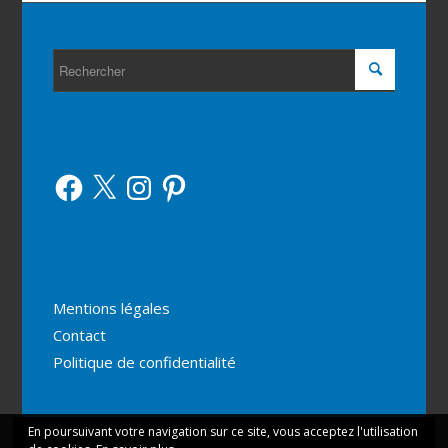
Facebook
X
Instagram
Pinterest
Mentions légales
Contact
Politique de confidentialité
En poursuivant votre navigation sur ce site, vous acceptez l'utilisation
Ce site utilise des cookies. En continuant votre navigation