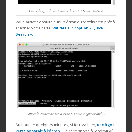
Choix du type de partition de la carte SD avec testdisk
Vous arrivez ensuite sur un écran ou testdisk est prêt à
scanner votre carte.
Validez sur l’option « Quick
Search ».
Lancer la recherche sur la carte SD avec « Quicksearch »
Au bout de quelques minutes, si tout va bien,
une ligne
verte apparait à l’écran
. Elle correspond à l’endroit où