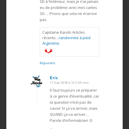
SD à l’intérieur, mais je n’ai jamais
eu de problème avec mes cartes
SD…. Prions que cela ne m’arrive
pas.
Capitaine Rando Articles
récents…
randonnée à pied
Argentine
Répondre
Eric
17 mai 2018 à 12 h 09 min
dit
:
Il faut toujours se préparer
à ce genre d’éventualité, car
la question n’est pas de
savoir SI ça va arriver, mais
QUAND ça va arriver…
Parole d’informaticien :D