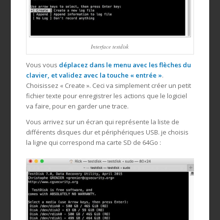
Interface testdisk
Vous vous
déplacez dans le menu avec les flèches du
clavier, et validez avec la touche « entrée »
.
Choisissez « Create ». Ceci va simplement créer un petit
fichier texte pour enregistrer les actions que le logiciel
va faire, pour en garder une trace.
Vous arrivez sur un écran qui représente la liste de
différents disques dur et périphériques USB. je choisis
la ligne qui correspond ma carte SD de 64Go :