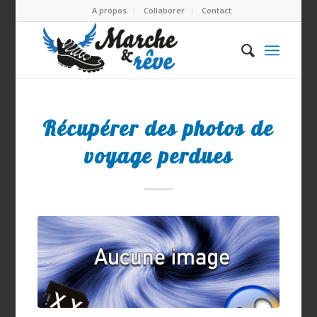
A propos
Collaborer
Contact
Récupérer des photos de
voyage perdues