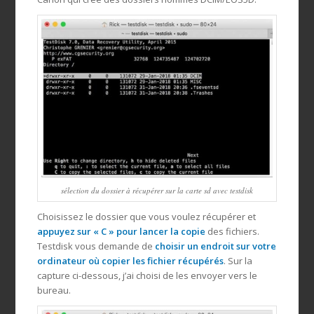
sélection du dossier à récupérer sur la carte sd avec testdisk
Choisissez le dossier que vous voulez récupérer et
appuyez sur « C » pour lancer la copie
des fichiers.
Testdisk vous demande de
choisir un endroit sur votre
ordinateur où copier les fichier récupérés
. Sur la
capture ci-dessous, j’ai choisi de les envoyer vers le
bureau.