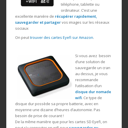
téléphone, tablette ou
ordinateur. C’est une
excellente manière de
récupérer rapidement,
sauvegarder et partager
vos images sur les réseaux
sociaux
On peut
trouver des cartes Eyefi sur Amazon
.
Si vous avez besoin
d’une solution de
sauvegarde un cran
au dessus, je vous
recommande
l’utilisation d’un
disque dur nomade
wifi
. Ce type de
disque dur possède sa propre batterie, avec en
moyenne une dizaine d’heures d’autonomie. Pas
besoin de prise de courant !
De la même manière que pour les cartes SD Eyefi, on
peut s’y connecter en wifi pour
sauvegarder ou