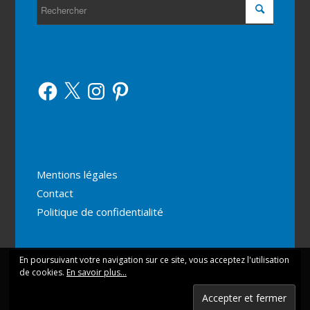
Facebook
X
Instagram
Pinterest
Mentions légales
Contact
Politique de confidentialité
En poursuivant votre navigation sur ce site, vous acceptez l'utilisation
Ce site utilise des cookies. En continuant votre navigation
de cookies.
En savoir plus...
vous acceptez leur utilisation.
© Copyright - Marche et Rêve -
Enfold Theme by Kriesi
OK
En savoir plus