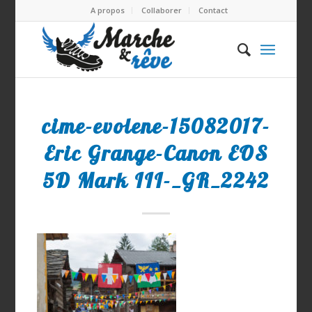
A propos
Collaborer
Contact
cime-evolene-15082017-
Eric Grange-Canon EOS
5D Mark III-_GR_2242