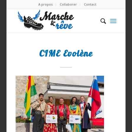
A propos
Collaborer
Contact
CIME Evolène