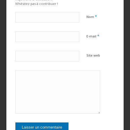
N’hésitez pas à contribuer !
*
Nom
*
E-mail
Site web