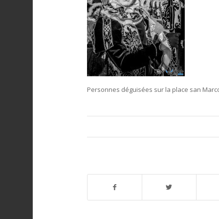
Personnes déguisées sur la place san Marco