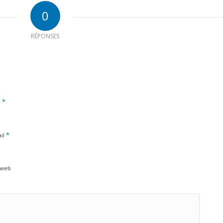
0
RÉPONSES
*
m
*
il
 web