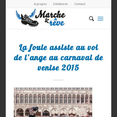
A propos
Collaborer
Contact
La foule assiste au vol
de l’ange au carnaval de
venise 2015