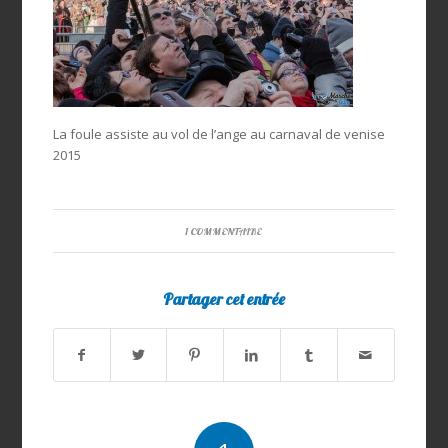
La foule assiste au vol de l’ange au carnaval de venise
2015
1 COMMENTAIRE
Partager cet entrée