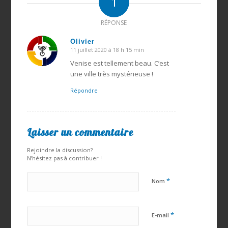
1
RÉPONSE
Olivier
11 juillet 2020 à 18 h 15 min
dit
:
Venise est tellement beau. C’est
une ville très mystérieuse !
Répondre
Laisser un commentaire
Rejoindre la discussion?
N’hésitez pas à contribuer !
*
Nom
*
E-mail