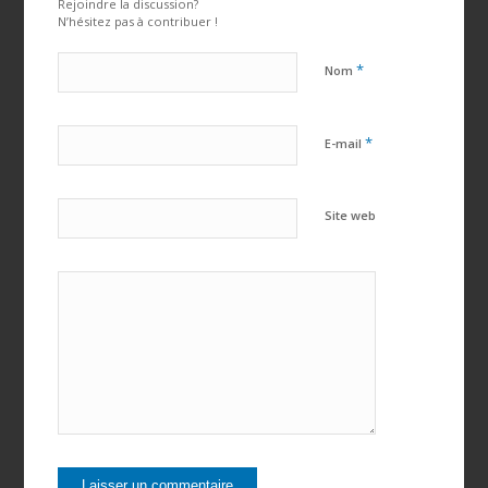
Rejoindre la discussion?
N’hésitez pas à contribuer !
*
Nom
*
E-mail
Site web