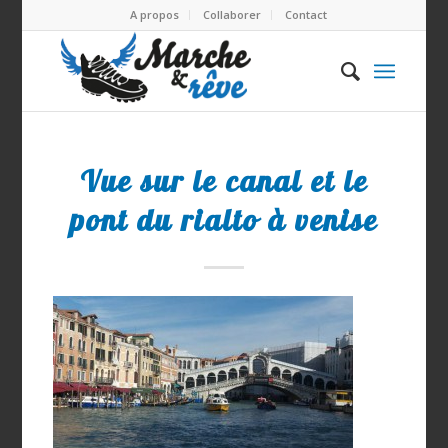
A propos
Collaborer
Contact
Vue sur le canal et le
pont du rialto à venise