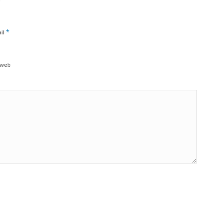
*
il
 web