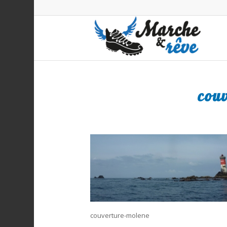
couv
couverture-molene