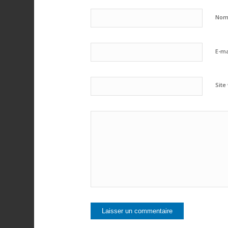
No
E-ma
Site