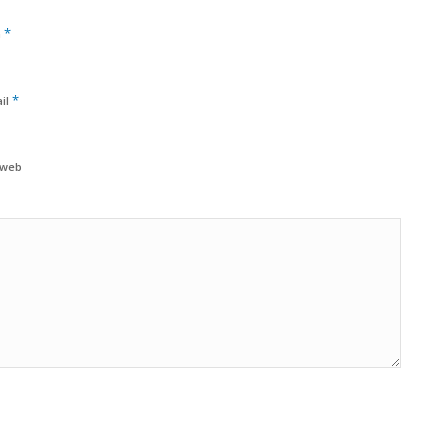
*
m
*
il
 web