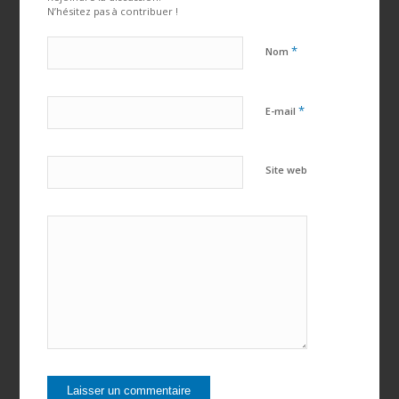
N’hésitez pas à contribuer !
*
Nom
*
E-mail
Site web