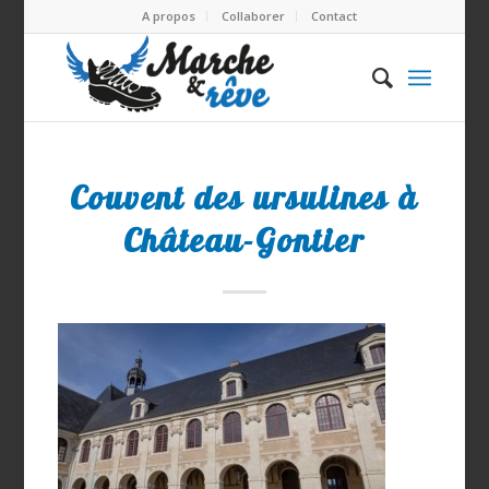
A propos
Collaborer
Contact
Couvent des ursulines à
Château-Gontier