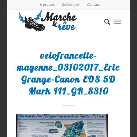
A propos
Collaborer
Contact
velofrancette-
mayenne_03102017_Eric
Grange-Canon EOS 5D
Mark III_GR_8310