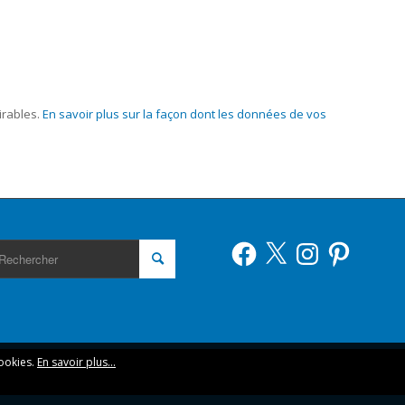
irables.
En savoir plus sur la façon dont les données de vos
Facebook
X
Instagram
Pinterest
cookies.
En savoir plus...
O
s. En continuant votre navigation vous acceptez leur utilisation.
riesi