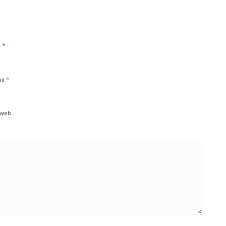
*
m
*
il
 web