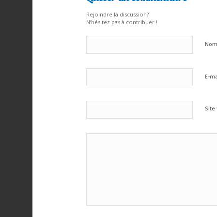
Rejoindre la discussion?
N’hésitez pas à contribuer !
No
E-ma
Site