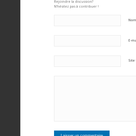
Rejoindre la discussion?
N’hésitez pas à contribuer !
No
E-ma
Site