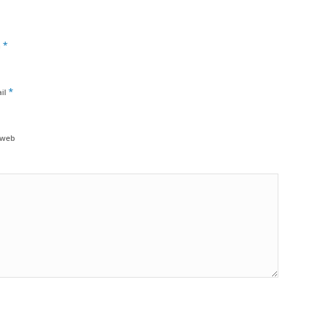
*
m
*
il
 web