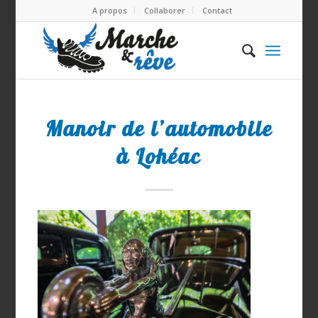
A propos
Collaborer
Contact
Manoir de l’automobile
à Lohéac