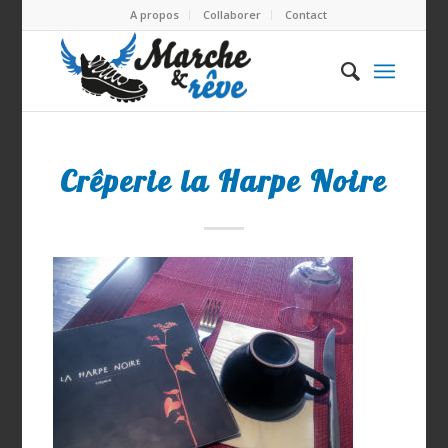
A propos
Collaborer
Contact
Crêperie la Harpe Noire