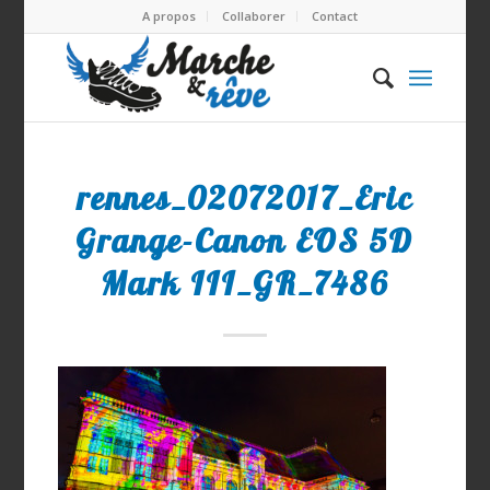
A propos
Collaborer
Contact
rennes_02072017_Eric
Grange-Canon EOS 5D
Mark III_GR_7486