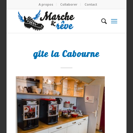
A propos
Collaborer
Contact
gîte la Cabourne