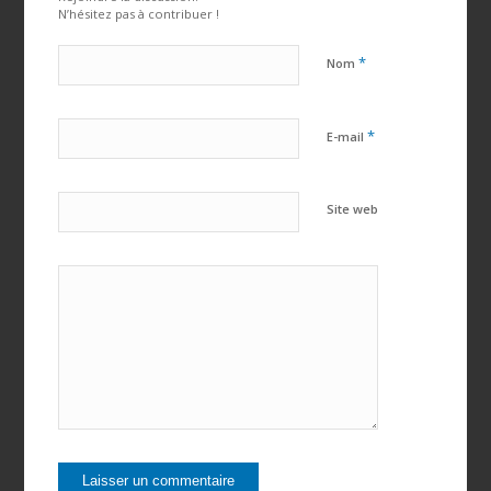
N’hésitez pas à contribuer !
*
Nom
*
E-mail
Site web