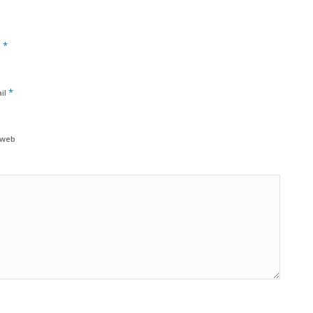
*
m
*
il
 web