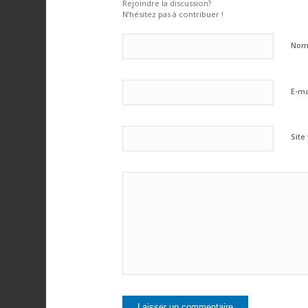
Rejoindre la discussion?
N’hésitez pas à contribuer !
No
E-ma
Site