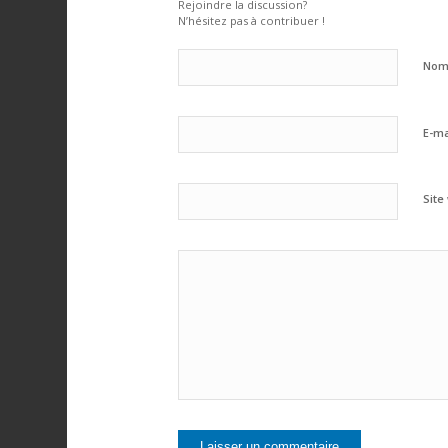
Rejoindre la discussion?
N’hésitez pas à contribuer !
No
E-ma
Site