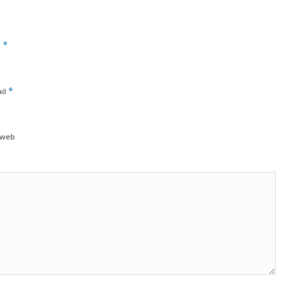
*
m
*
il
 web