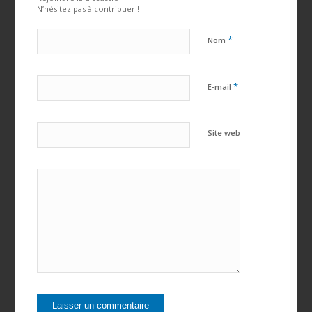
N’hésitez pas à contribuer !
*
Nom
*
E-mail
Site web