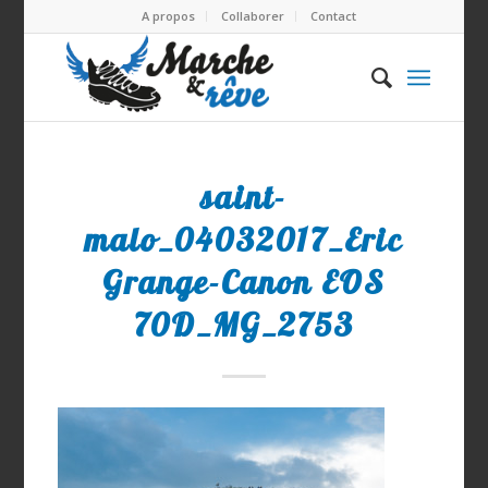
A propos
Collaborer
Contact
saint-
malo_04032017_Eric
Grange-Canon EOS
70D_MG_2753