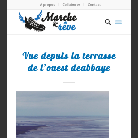
A propos
Collaborer
Contact
Vue depuis la terrasse
de l’ouest deabbaye