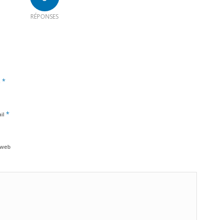
RÉPONSES
*
m
*
il
 web