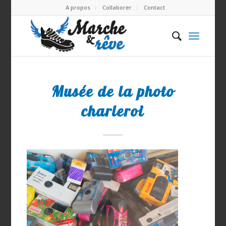
A propos
Collaborer
Contact
Musée de la photo
charleroi