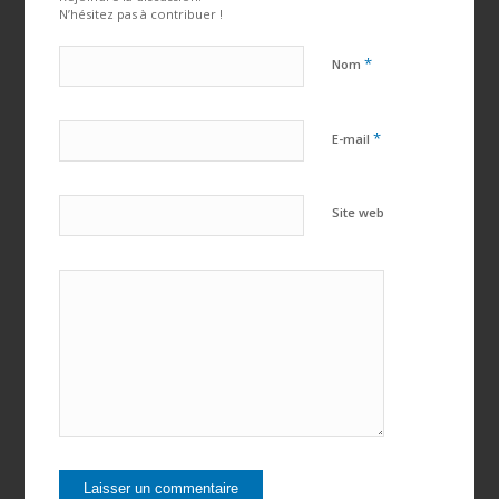
N’hésitez pas à contribuer !
*
Nom
*
E-mail
Site web