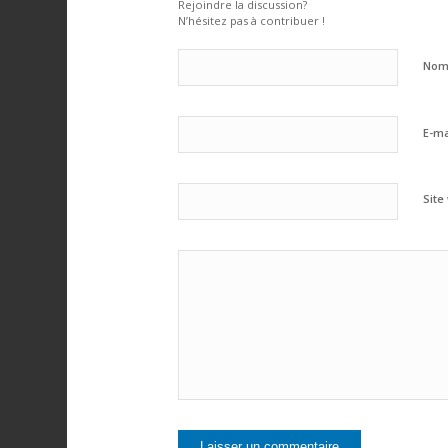
Rejoindre la discussion?
N’hésitez pas à contribuer !
No
E-ma
Site