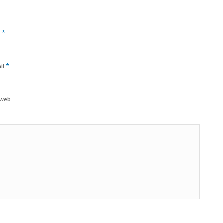
*
m
*
il
 web