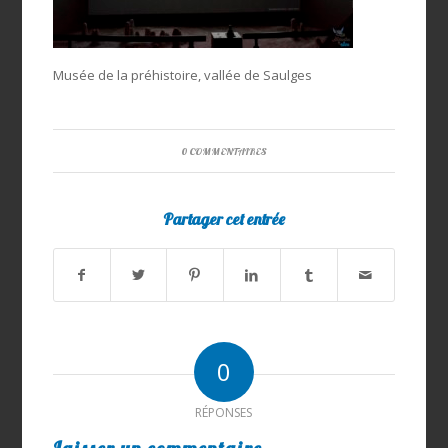
Musée de la préhistoire, vallée de Saulges
0 COMMENTAIRES
Partager cet entrée
0
RÉPONSES