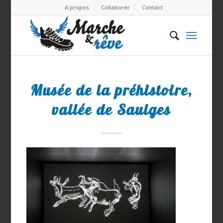
A propos
Collaborer
Contact
Musée de la préhistoire,
vallée de Saulges