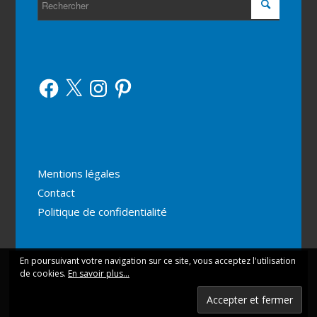
Facebook
X
Instagram
Pinterest
Mentions légales
Contact
Politique de confidentialité
En poursuivant votre navigation sur ce site, vous acceptez l'utilisation
Ce site utilise des cookies. En continuant votre navigation
de cookies.
En savoir plus...
vous acceptez leur utilisation.
© Copyright - Marche et Rêve -
Enfold Theme by Kriesi
OK
En savoir plus