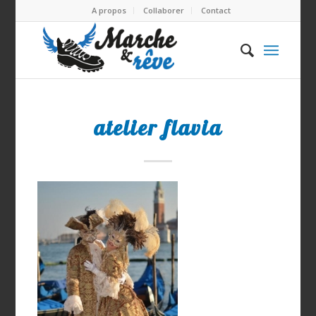
A propos
Collaborer
Contact
atelier flavia