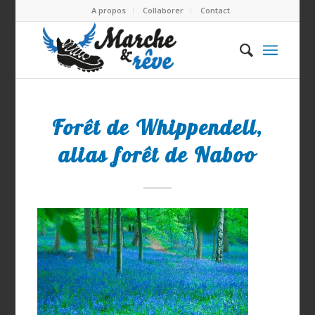
A propos
Collaborer
Contact
Forêt de Whippendell,
alias forêt de Naboo