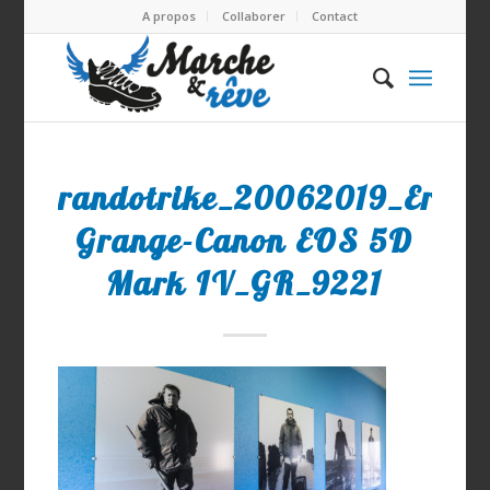
A propos
Collaborer
Contact
randotrike_20062019_Eric
Grange-Canon EOS 5D
Mark IV_GR_9221