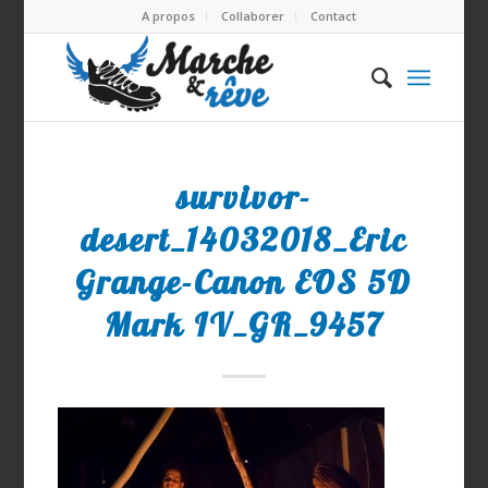
A propos
Collaborer
Contact
survivor-
desert_14032018_Eric
Grange-Canon EOS 5D
Mark IV_GR_9457