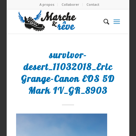
A propos
Collaborer
Contact
survivor-
desert_11032018_Eric
Grange-Canon EOS 5D
Mark IV_GR_8903