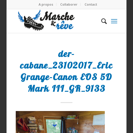
A propos
Collaborer
Contact
der-
cabane_23102017_Eric
Grange-Canon EOS 5D
Mark III_GR_9133