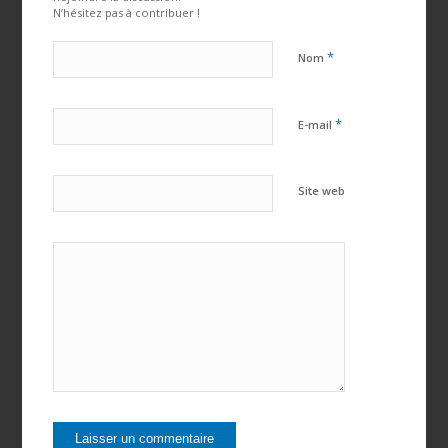
N’hésitez pas à contribuer !
*
Nom
*
E-mail
Site web