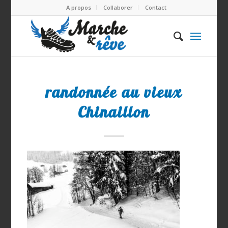
A propos
Collaborer
Contact
randonnée au vieux
Chinaillon