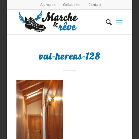
A propos
Collaborer
Contact
val-herens-128