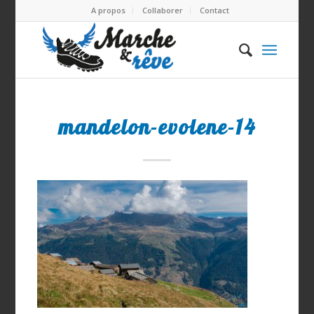
A propos
Collaborer
Contact
mandelon-evolene-14