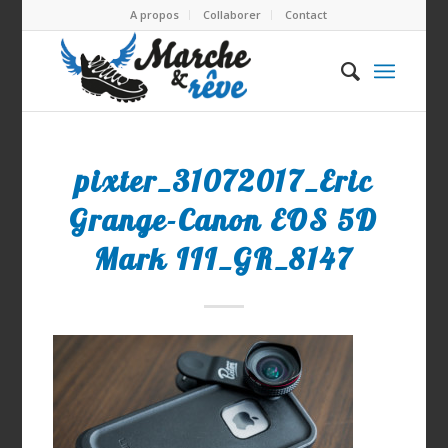
A propos
Collaborer
Contact
pixter_31072017_Eric
Grange-Canon EOS 5D
Mark III_GR_8147