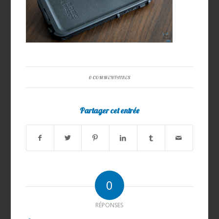
0 COMMENTAIRES
Partager cet entrée
0
RÉPONSES