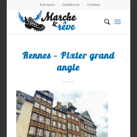
A propos
Collaborer
Contact
Rennes – Pixter grand
angle