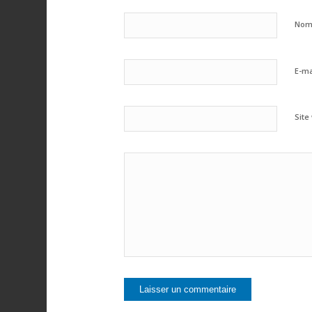
No
E-ma
Site