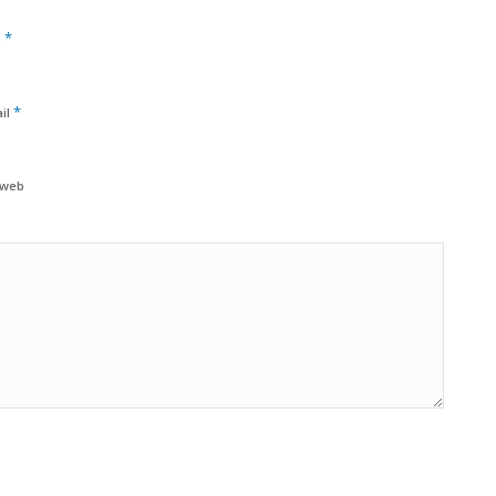
*
m
*
il
 web