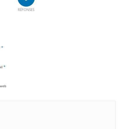
RÉPONSES
*
m
*
il
 web