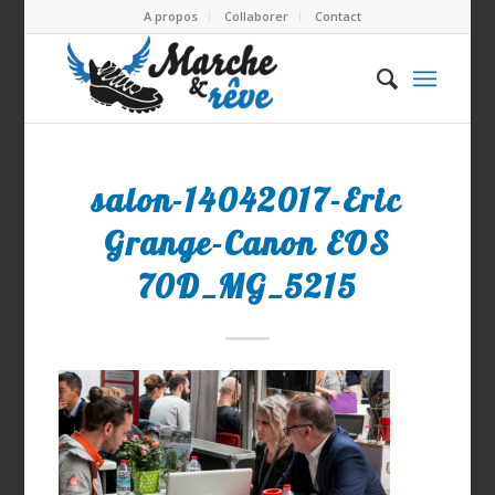
A propos
Collaborer
Contact
salon-14042017-Eric
Grange-Canon EOS
70D_MG_5215