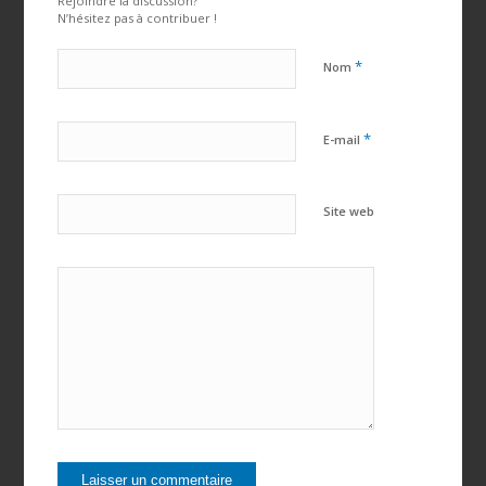
Rejoindre la discussion?
N’hésitez pas à contribuer !
*
Nom
*
E-mail
Site web